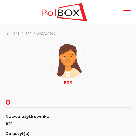
t
o
g
/
/
Fora
ann
Aktywność
Zaloguj się
g
l
e
m
Fora
e
Dyskusje
n
u
Aktywność
ann
Sklep
O
Nazwa użytkownika
ann
Dołączył(a)