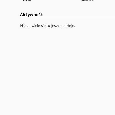
Aktywność
Nie za wiele się tu jeszcze dzieje.