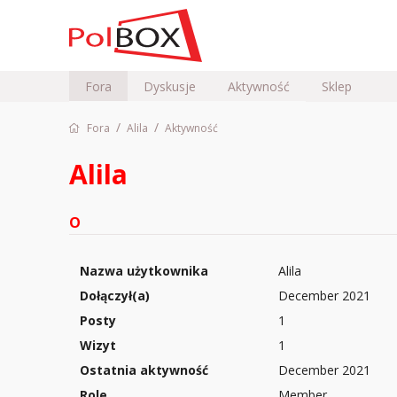
Fora
Dyskusje
Aktywność
Sklep
/
/
Fora
Alila
Aktywność
Alila
O
Nazwa użytkownika
Alila
Dołączył(a)
December 2021
Posty
1
Wizyt
1
Ostatnia aktywność
December 2021
Role
Member