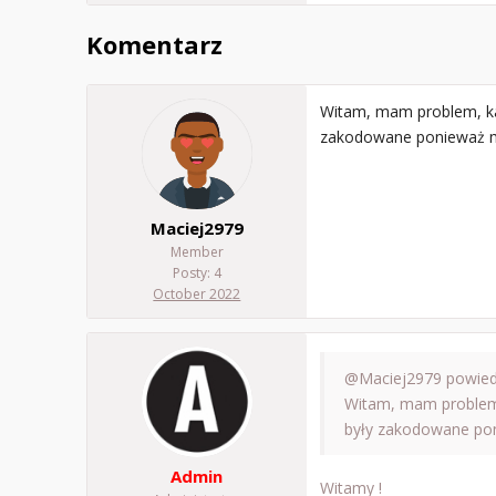
Komentarz
Witam, mam problem, ka
zakodowane ponieważ m
Maciej2979
Member
Posty: 4
October 2022
@Maciej2979
powiedz
Witam, mam problem,
były zakodowane po
Admin
Witamy !