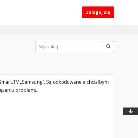
Zaloguj się
Smart.TV „Samsung”. Są odkodowane a chciałbym
ązaniu problemu.