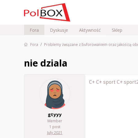
Fora
Dyskusje
Aktywność
Sklep
/
Fora
Problemy związane z buforowaniem oraz jakością ob
nie dziala
C+ C+ sport C+ sport2 
gtyyy
Member
1 post
July 2021