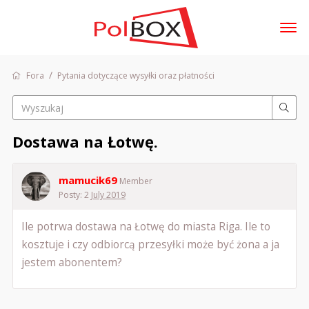
t
o
g
/
Fora
Pytania dotyczące wysyłki oraz płatności
Zaloguj się
g
l
e
m
Fora
Dostawa na Łotwę.
e
Dyskusje
n
u
Aktywność
mamucik69
Member
Posty: 2
July 2019
Sklep
Ile potrwa dostawa na Łotwę do miasta Riga. Ile to
kosztuje i czy odbiorcą przesyłki może być żona a ja
jestem abonentem?