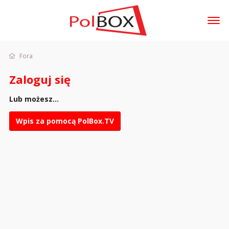
t
o
g
Fora
Zaloguj się
g
l
Zaloguj się
e
m
Fora
Lub możesz...
e
Dyskusje
n
Wpis za pomocą PolBox.TV
u
Aktywność
Sklep