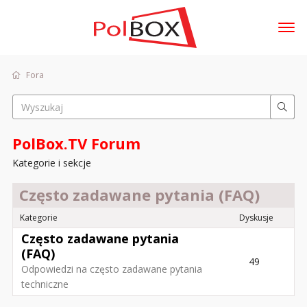
t
o
g
Fora
Zaloguj się
g
l
e
m
Fora
e
PolBox.TV Forum
Dyskusje
n
Kategorie i sekcje
u
Aktywność
Często zadawane pytania (FAQ)
Sklep
Kategorie
Dyskusje
Często zadawane pytania
(FAQ)
49
Odpowiedzi na często zadawane pytania
techniczne