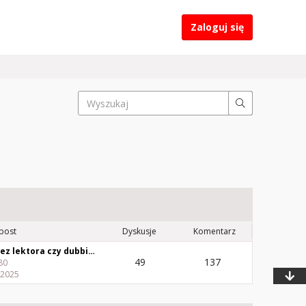
Zaloguj się
 post
Dyskusje
Komentarz
Filmy bez lektora czy dubbingu
49
137
80
 2025