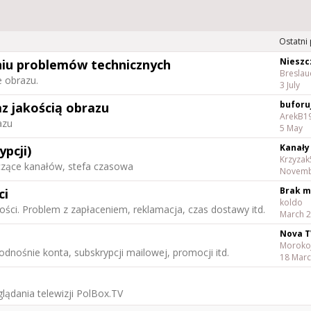
Ostatni
iu problemów technicznych
Breslau
e obrazu.
3 July
buforuj
z jakością obrazu
ArekB1
azu
5 May
pcji)
Krzyzak
czące kanałów, stefa czasowa
Novemb
ci
koldo
ści. Problem z zapłaceniem, reklamacja, czas dostawy itd.
March 
Nova T
Moroko
odnośnie konta, subskrypcji mailowej, promocji itd.
18 Mar
lądania telewizji PolBox.TV