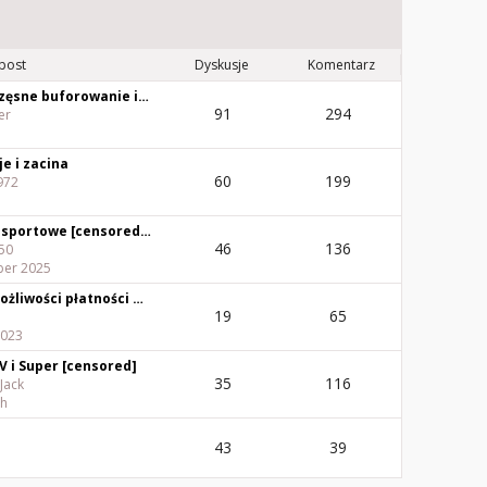
 post
Dyskusje
Komentarz
Nieszczęsne buforowanie i coraz gorzej z Polboxem
91
294
er
e i zacina
60
199
972
Kanały sportowe [censored] + od 04.11.2025 zniknęły.
46
136
50
er 2025
Brak możliwości płatności paypalem
19
65
2023
V i Super [censored]
35
116
Jack
ch
43
39