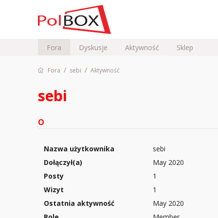
Fora
Dyskusje
Aktywność
Sklep
/
/
Fora
sebi
Aktywność
sebi
O
Nazwa użytkownika
sebi
Dołączył(a)
May 2020
Posty
1
Wizyt
1
Ostatnia aktywność
May 2020
Role
Member