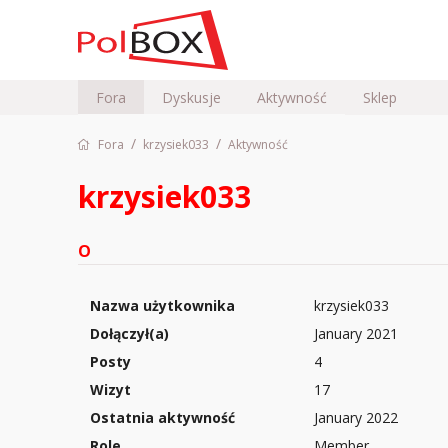
Fora
Dyskusje
Aktywność
Sklep
/
/
Fora
krzysiek033
Aktywność
krzysiek033
O
Nazwa użytkownika
krzysiek033
Dołączył(a)
January 2021
Posty
4
Wizyt
17
Ostatnia aktywność
January 2022
Role
Member