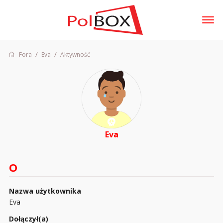
t
o
g
/
/
Fora
Eva
Aktywność
Zaloguj się
g
l
e
m
Fora
e
Dyskusje
n
u
Aktywność
Eva
Sklep
O
Nazwa użytkownika
Eva
Dołączył(a)